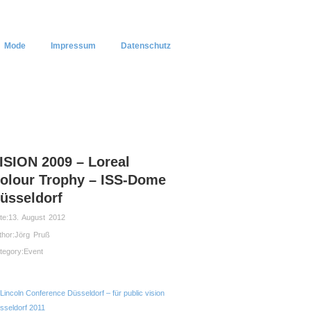
Mode
Impressum
Datenschutz
ISION 2009 – Loreal
olour Trophy – ISS-Dome
üsseldorf
te:
13. August 2012
thor:
Jörg Pruß
tegory:
Event
Lincoln Conference Düsseldorf – für public vision
sseldorf 2011