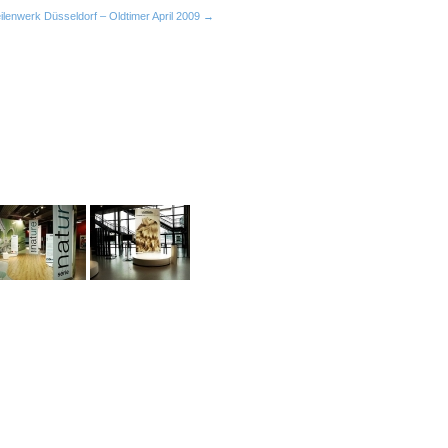
ilenwerk Düsseldorf – Oldtimer April 2009 →