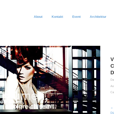
About
Kontakt
Event
Architektur
V
C
D
Da
Au
Ca
← 
Dü